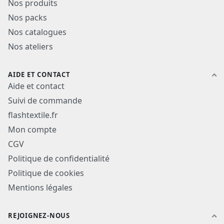
Nos produits
métier.
Nos packs
Pourquoi choisir des vêtements
Nos catalogues
écoresponsables à personnaliser
Nos ateliers
pour votre projet ?
AIDE ET CONTACT
Aide et contact
Les vêtements écoresponsables à personnaliser sont
Suivi de commande
particulièrement pertinents lorsque votre entreprise
veut allier visibilité, cohérence de marque et
flashtextile.fr
engagement environnemental. Ils répondent à un
Mon compte
besoin simple : disposer de textiles professionnels qui
portent vos couleurs tout en reflétant vos valeurs.
CGV
Politique de confidentialité
Ce type de support est idéal si vous souhaitez :
Politique de cookies
Mentions légales
équiper vos collaborateurs avec des tenues
harmonisées et plus responsables ;
renforcer votre image de marque auprès de vos
REJOIGNEZ-NOUS
clients et partenaires ;