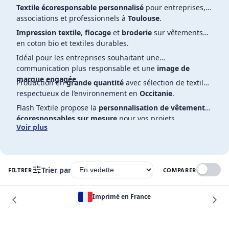
Textile écoresponsable personnalisé
pour entreprises,
associations et professionnels à
Toulouse
.
Impression textile
,
flocage
et
broderie
sur vêtements
en coton bio et textiles durables.
Idéal pour les entreprises souhaitant une
communication plus responsable et une
image de
marque engagée
.
Production en
grande quantité
avec sélection de textiles
respectueux de l’environnement en
Occitanie
.
Flash Textile propose la
personnalisation de vêtements
écoresponsables sur mesure
pour vos projets
Voir plus
professionnels.
Trier par
FILTRER
COMPARER
Imprimé en France