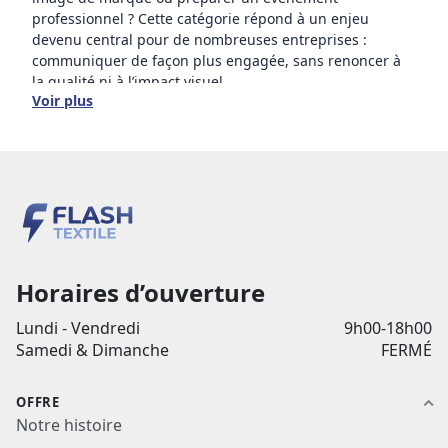
professionnel ? Cette catégorie répond à un enjeu
devenu central pour de nombreuses entreprises :
communiquer de façon plus engagée, sans renoncer à
la qualité ni à l’impact visuel.
Voir plus
Avec des textiles en coton bio et des vêtements durables
pensés pour la personnalisation, vous disposez d’une
solution concrète pour créer des tenues professionnelles
cohérentes, modernes et plus respectueuses de
l’environnement. Polo bio femme, polo bio homme, t-
shirt bio unisexe : ces supports s’adaptent à de
nombreux usages, du quotidien en entreprise aux
opérations de communication terrain.
Horaires d’ouverture
Lundi - Vendredi
À Toulouse et en Occitanie, Flash Textile accompagne les
9h00-18h00
professionnels, associations et structures qui souhaitent
Samedi & Dimanche
FERMÉ
produire en quantité des textiles personnalisés avec une
approche plus responsable. Impression textile, flocage
OFFRE
ou broderie : chaque technique permet d’adapter le
Notre histoire
rendu à votre identité visuelle et à vos contraintes