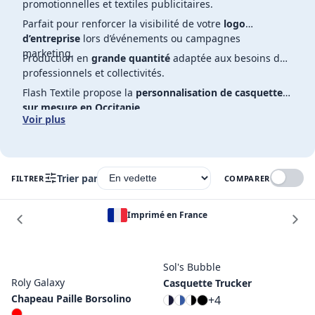
promotionnelles et textiles publicitaires.
Parfait pour renforcer la visibilité de votre
logo
d’entreprise
lors d’événements ou campagnes
marketing.
Production en
grande quantité
adaptée aux besoins des
professionnels et collectivités.
Flash Textile propose la
personnalisation de casquettes
sur mesure en Occitanie
.
Voir plus
Trier par
FILTRER
COMPARER
Imprimé en France
Sol's Bubble
Roly Galaxy
Casquette Trucker
Chapeau Paille Borsolino
+4