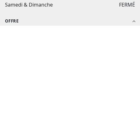
Samedi & Dimanche
FERMÉ
OFFRE
Notre histoire
Nos produits
Nos packs
Nos catalogues
Nos ateliers
AIDE ET CONTACT
Aide et contact
Suivi de commande
flashtextile.fr
Mon compte
CGV
Politique de confidentialité