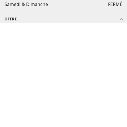
Samedi & Dimanche
FERMÉ
OFFRE
Notre histoire
Nos produits
Nos packs
Nos catalogues
Nos ateliers
AIDE ET CONTACT
Aide et contact
Suivi de commande
flashtextile.fr
Mon compte
CGV
Politique de confidentialité