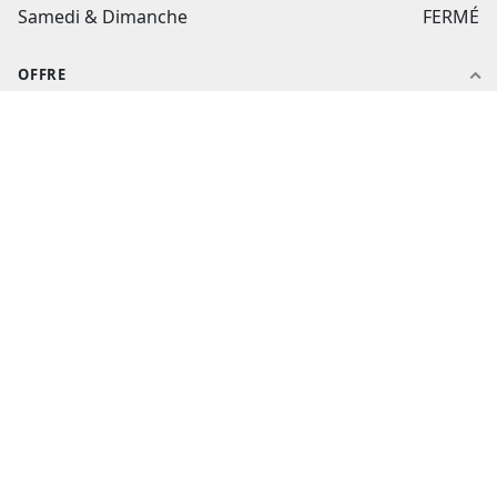
Samedi & Dimanche
FERMÉ
OFFRE
Notre histoire
Nos produits
Nos packs
Nos catalogues
Nos ateliers
AIDE ET CONTACT
Aide et contact
Suivi de commande
flashtextile.fr
Mon compte
CGV
Politique de confidentialité