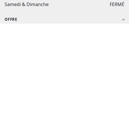
Samedi & Dimanche
FERMÉ
OFFRE
Notre histoire
Nos produits
Nos packs
Nos catalogues
Nos ateliers
AIDE ET CONTACT
Aide et contact
Suivi de commande
flashtextile.fr
Mon compte
CGV
Politique de confidentialité