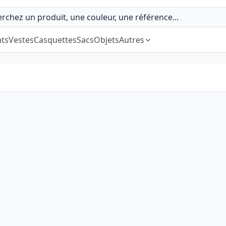
ts
Vestes
Casquettes
Sacs
Objets
Autres