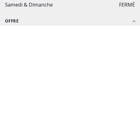
Samedi & Dimanche
FERMÉ
OFFRE
Notre histoire
Nos produits
Nos packs
Nos catalogues
Nos ateliers
AIDE ET CONTACT
Aide et contact
Suivi de commande
flashtextile.fr
Mon compte
CGV
Politique de confidentialité