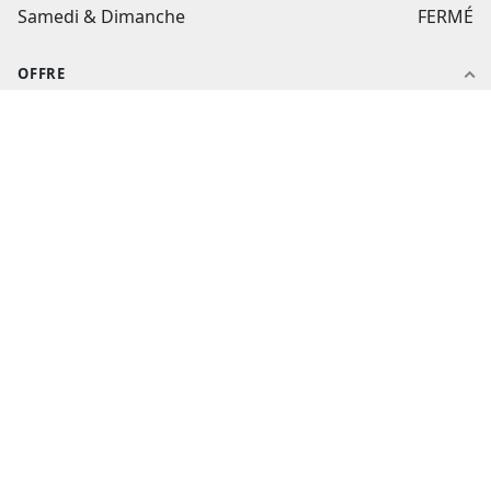
Samedi & Dimanche
FERMÉ
OFFRE
Notre histoire
Nos produits
Nos packs
Nos catalogues
Nos ateliers
AIDE ET CONTACT
Aide et contact
Suivi de commande
flashtextile.fr
Mon compte
CGV
Politique de confidentialité