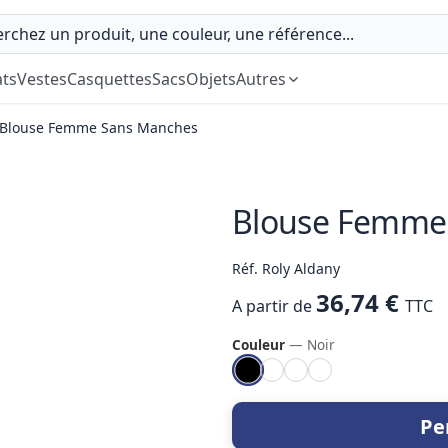
ts
Vestes
Casquettes
Sacs
Objets
Autres
Blouse Femme Sans Manches
Blouse Femme
Réf. Roly Aldany
36,74 €
A partir de
TTC
Couleur
— Noir
Pe