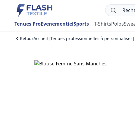
Tenues Pro
Evenementiel
Sports
T-Shirts
Polos
Swea
Retour
Accueil
|
Tenues professionnelles à personnaliser
|