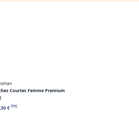
 Woman
ches Courtes Femme Premium
1
TTC
,50 €