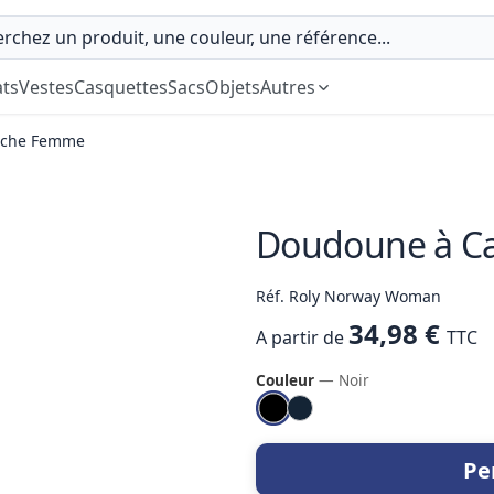
ts
Vestes
Casquettes
Sacs
Objets
Autres
uche Femme
Doudoune à C
Réf. Roly Norway Woman
34,98 €
A partir de
TTC
Couleur
— Noir
Pe