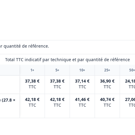
r quantité de référence.
Total TTC indicatif par technique et par quantité de référence
1+
5+
10+
25+
50
37,38 €
37,38 €
37,14 €
36,90 €
24,1
TTC
TTC
TTC
TTC
TT
42,18 €
42,18 €
41,46 €
40,74 €
27,0
 (27.8 ×
TTC
TTC
TTC
TTC
TT