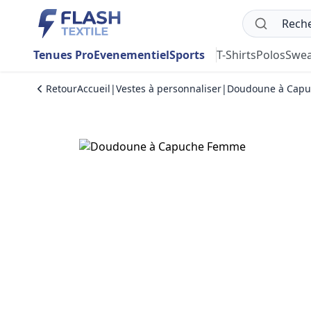
Tenues Pro
Evenementiel
Sports
T-Shirts
Polos
Swea
Retour
Accueil
|
Vestes à personnaliser
|
Doudoune à Cap