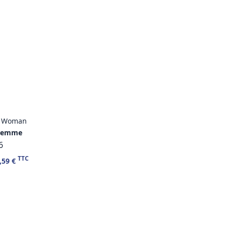
d Woman
Femme
6
TTC
,59 €