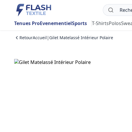
Tenues Pro
Evenementiel
Sports
T-Shirts
Polos
Swea
Retour
Accueil
|
Gilet Matelassé Intérieur Polaire