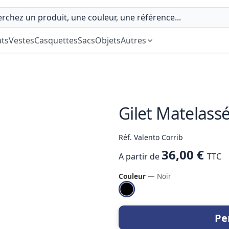
ts
Vestes
Casquettes
Sacs
Objets
Autres
Gilet Matelassé
Réf. Valento Corrib
36,00 €
A partir de
TTC
Couleur
— Noir
Pe