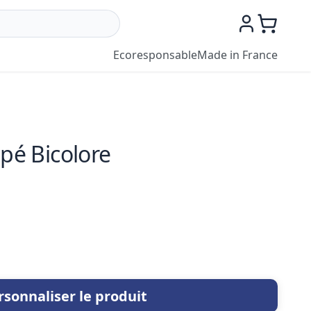
Ecoresponsable
Made in France
ppé Bicolore
rsonnaliser le produit