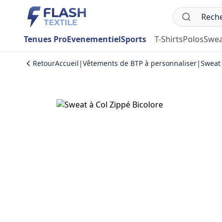
Tenues Pro
Evenementiel
Sports
T-Shirts
Polos
Swea
Retour
Accueil
|
Vêtements de BTP à personnaliser
|
Sweat 