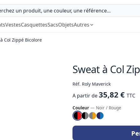
ts
Vestes
Casquettes
Sacs
Objets
Autres
à Col Zippé Bicolore
Sweat à Col Zi
Réf. Roly Maverick
35,82 €
A partir de
TTC
Couleur
— Noir / Rouge
Pe