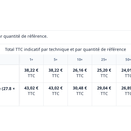
r quantité de référence.
Total TTC indicatif par technique et par quantité de référence
1+
5+
10+
25+
50
38,22 €
38,22 €
26,16 €
25,20 €
24,0
TTC
TTC
TTC
TTC
TT
43,02 €
43,02 €
30,48 €
29,04 €
26,8
 (27.8 ×
TTC
TTC
TTC
TTC
TT