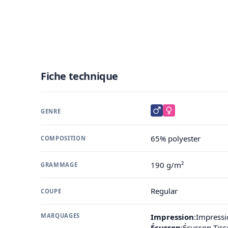
Fiche technique
GENRE
65% polyester
COMPOSITION
190 g/m²
GRAMMAGE
Regular
COUPE
MARQUAGES
Impression
:
Impressi
Écusson
:
Écusson Tis