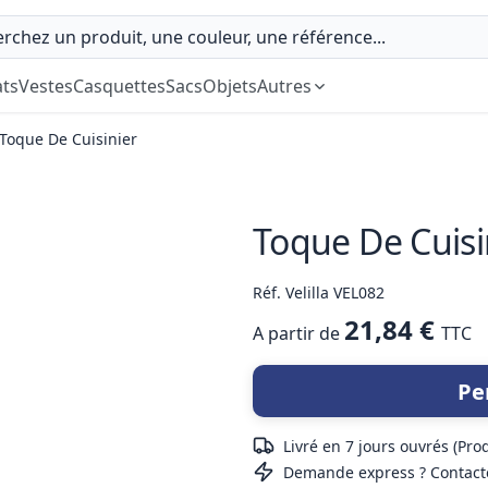
ts
Vestes
Casquettes
Sacs
Objets
Autres
Toque De Cuisinier
Toque De Cuisi
Réf. Velilla VEL082
21,84 €
A partir de
TTC
Pe
Livré en 7 jours ouvrés (Pro
Demande express ? Contact