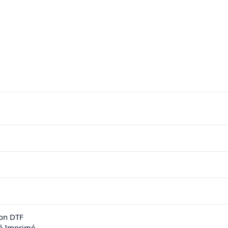
on DTF
sé Imprimé