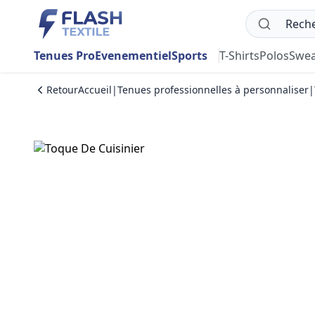
Tenues Pro
Evenementiel
Sports
T-Shirts
Polos
Swea
Retour
Accueil
|
Tenues professionnelles à personnaliser
|