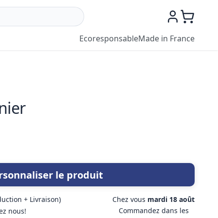
Ecoresponsable
Made in France
nier
rsonnaliser le produit
duction + Livraison)
Chez vous
mardi 18 août
Commandez dans les
ez nous!