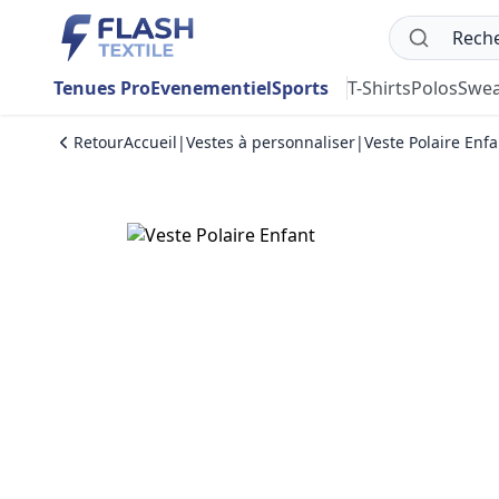
Tenues Pro
Evenementiel
Sports
T-Shirts
Polos
Swea
Retour
Accueil
|
Vestes à personnaliser
|
Veste Polaire Enfa