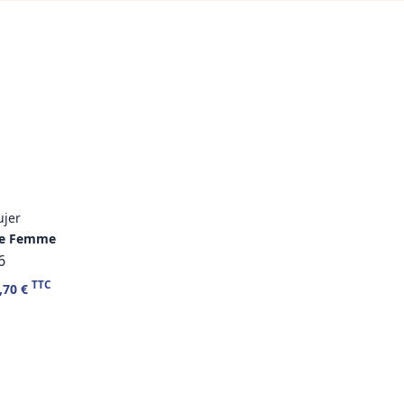
ujer
ire Femme
6
TTC
,70 €