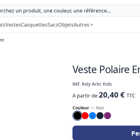
ts
Vestes
Casquettes
Sacs
Objets
Autres
nt
Veste Polaire E
Réf. Roly Artic Kids
20,40 €
A partir de
TTC
Couleur
— Noir
Pe