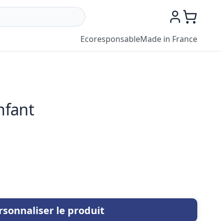
Ecoresponsable
Made in France
nfant
rsonnaliser le produit