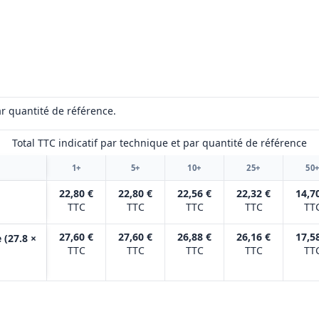
r quantité de référence.
Total TTC indicatif par technique et par quantité de référence
1+
5+
10+
25+
50
22,80 €
22,80 €
22,56 €
22,32 €
14,7
TTC
TTC
TTC
TTC
TT
27,60 €
27,60 €
26,88 €
26,16 €
17,5
 (27.8 ×
TTC
TTC
TTC
TTC
TT