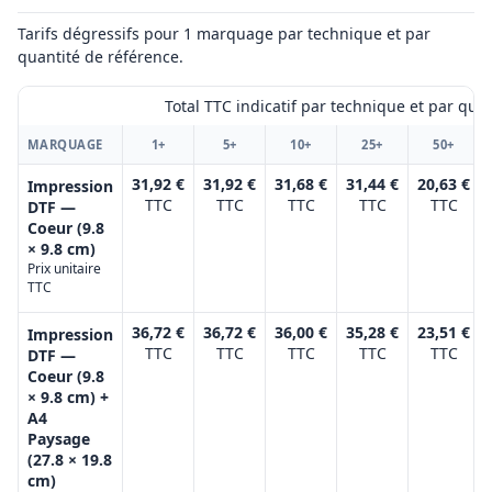
Tarifs dégressifs pour 1 marquage par technique et par
quantité de référence.
Total TTC indicatif par technique et par qua
MARQUAGE
1+
5+
10+
25+
50+
31,92 €
31,92 €
31,68 €
31,44 €
20,63 €
Impression
TTC
TTC
TTC
TTC
TTC
DTF —
Coeur (9.8
× 9.8 cm)
Prix unitaire
TTC
36,72 €
36,72 €
36,00 €
35,28 €
23,51 €
Impression
TTC
TTC
TTC
TTC
TTC
DTF —
Coeur (9.8
× 9.8 cm) +
A4
Paysage
(27.8 × 19.8
cm)