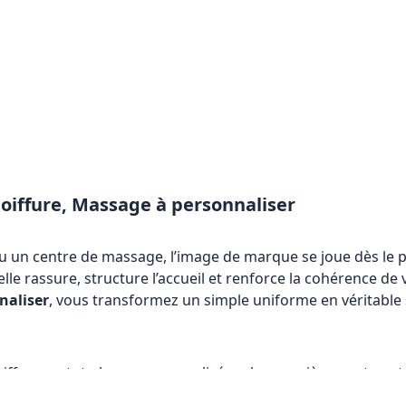
Coiffure, Massage à personnaliser
ou un centre de massage, l’image de marque se joue dès le 
elle rassure, structure l’accueil et renforce la cohérence de
naliser
, vous transformez un simple uniforme en véritable
coiffure ou tote-bags personnalisés : chaque pièce peut con
ile et au flocage, vous valorisez votre établissement tout 