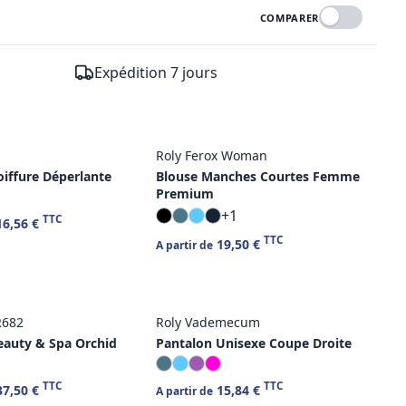
COMPARER
Expédition 7 jours
Roly Ferox Woman
oiffure Déperlante
Blouse Manches Courtes Femme
Premium
+1
TTC
6,56 €
TTC
19,50 €
A partir de
R682
Roly Vademecum
eauty & Spa Orchid
Pantalon Unisexe Coupe Droite
TTC
TTC
7,50 €
15,84 €
A partir de