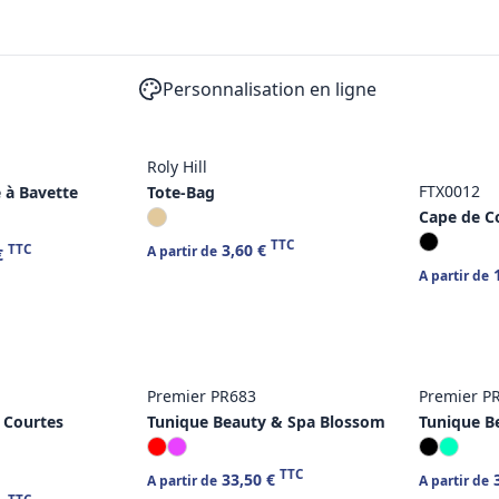
Personnalisation en ligne
Roly Hill
FTX0012
 à Bavette
Tote-Bag
Cape de C
TTC
3,60 €
TTC
A partir de
€
1
A partir de
Premier PR683
Premier P
 Courtes
Tunique Beauty & Spa Blossom
Tunique B
TTC
33,50 €
3
A partir de
A partir de