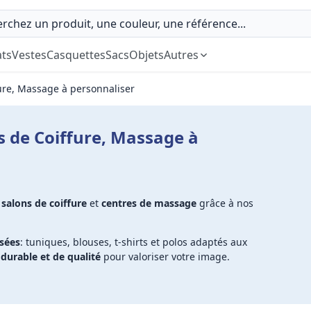
ts
Vestes
Casquettes
Sacs
Objets
Autres
fure, Massage à personnaliser
s de Coiffure, Massage à
,
salons de coiffure
et
centres de massage
grâce à nos
isées
: tuniques, blouses, t-shirts et polos adaptés aux
urable et de qualité
pour valoriser votre image.