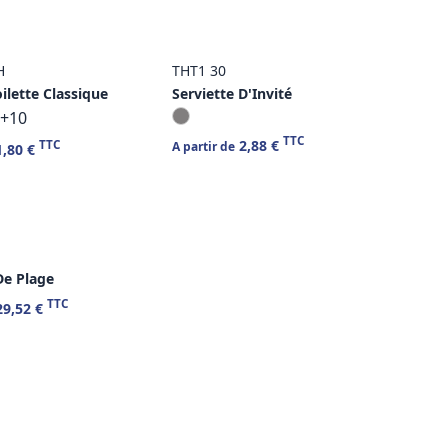
H
THT1 30
ilette Classique
Serviette D'Invité
+10
TTC
2,88 €
TTC
A partir de
,80 €
De Plage
TTC
9,52 €