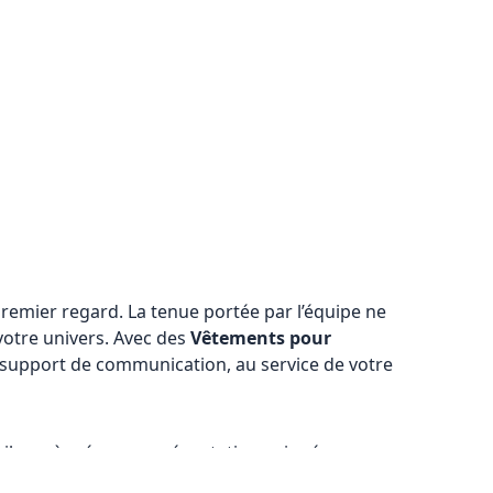
premier regard. La tenue portée par l’équipe ne
 votre univers. Avec des
Vêtements pour
 support de communication, au service de votre
tribuer à créer une présentation soignée,
en offrant à vos équipes des vêtements