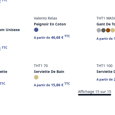
TTC
€
Valento Relax
THT1 WAS
Peignoir En Coton
Gant De To
um Unisexe
TTC
46,68 €
A partir de
1
A partir de
TTC
€
THT1 70
THT1 100
lette
Serviette De Bain
Serviette 
2
A partir de
TTC
TTC
15,86 €
A partir de
Affichage 15 sur 15