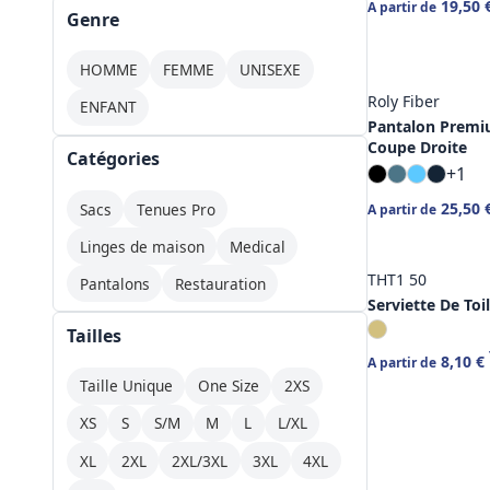
19,50 
A partir de
Genre
HOMME
FEMME
UNISEXE
Roly Fiber
ENFANT
Pantalon Premi
Coupe Droite
Catégories
+1
25,50 
Sacs
Tenues Pro
A partir de
Linges de maison
Medical
THT1 50
Pantalons
Restauration
Serviette De Toi
Tailles
8,10 €
A partir de
Taille Unique
One Size
2XS
XS
S
S/M
M
L
L/XL
XL
2XL
2XL/3XL
3XL
4XL