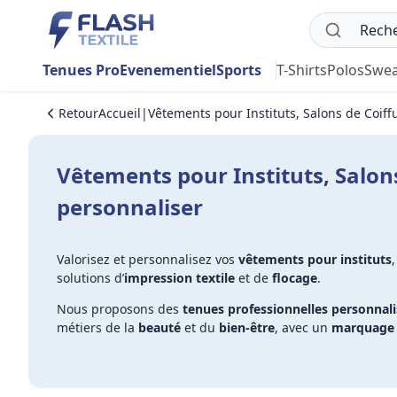
Tenues Pro
Evenementiel
Sports
T-Shirts
Polos
Swea
Retour
Accueil
|
Vêtements pour Instituts, Salons de Coif
Vêtements pour Instituts, Salon
personnaliser
Valorisez et personnalisez vos
vêtements pour instituts
solutions d’
impression textile
et de
flocage
.
Nous proposons des
tenues professionnelles personnal
métiers de la
beauté
et du
bien-être
, avec un
marquage d