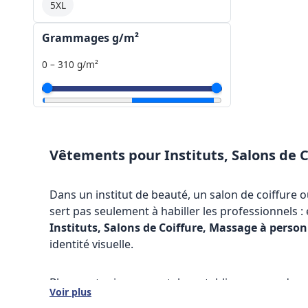
5XL
Grammages g/m²
0 – 310 g/m²
Vêtements pour Instituts, Salons de 
Dans un institut de beauté, un salon de coiffure 
sert pas seulement à habiller les professionnels : 
Instituts, Salons de Coiffure, Massage à person
identité visuelle.
Blouses, tuniques, pantalons, tabliers, capes de 
Voir plus
homogène et mémorable. Grâce à l’impression text